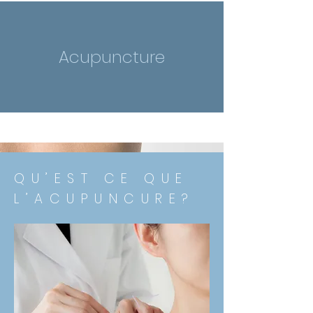
Acupuncture
QU’EST CE QUE
L’ACUPUNCURE?