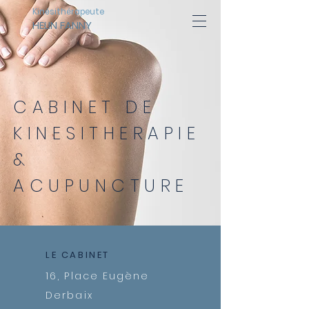
Kinésithérapeute
HELIN FANNY
CABINET
DE
KINESITHERAPIE
&
ACUPUNCTURE
LE CABINET
16, Place Eugène
Derbaix