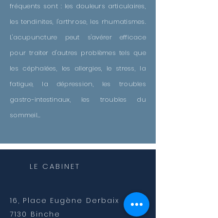
fréquents sont : les douleurs articulaires,
les tendinites, l'arthrose, les rhumatismes.
L'acupuncture peut s'avérer efficace
pour traiter d'autres problèmes tels que
les céphalées, les allergies, le stress, la
fatigue, la dépression, les troubles
gastro-intestinaux, les troubles du
sommeil...
LE CABINET
16, Place Eugène Derbaix
7130 Binche